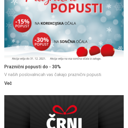
Praznični popusti do - 30%
V naših poslovalnicah vas čakajo praznični popusti.
Več