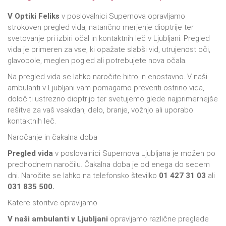
V Optiki Feliks
v poslovalnici Supernova opravljamo
strokoven pregled vida, natančno merjenje dioptrije ter
svetovanje pri izbiri očal in kontaktnih leč v Ljubljani. Pregled
vida je primeren za vse, ki opažate slabši vid, utrujenost oči,
glavobole, meglen pogled ali potrebujete nova očala.
Na pregled vida se lahko naročite hitro in enostavno. V naši
ambulanti v Ljubljani vam pomagamo preveriti ostrino vida,
določiti ustrezno dioptrijo ter svetujemo glede najprimernejše
rešitve za vaš vsakdan, delo, branje, vožnjo ali uporabo
kontaktnih leč.
Naročanje in čakalna doba
Pregled vida
v poslovalnici Supernova Ljubljana je možen po
predhodnem naročilu. Čakalna doba je od enega do sedem
dni. Naročite se lahko na telefonsko številko
01 427 31 03
ali
031 835 500.
Katere storitve opravljamo
V naši ambulanti v Ljubljani
opravljamo različne preglede