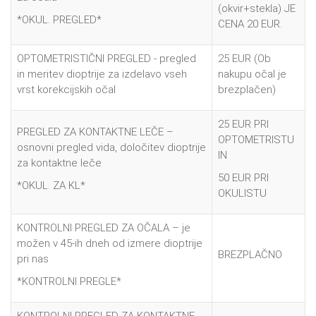
(okvir+stekla) JE
*OKUL. PREGLED*
CENA 20 EUR.
OPTOMETRISTIČNI PREGLED - pregled
25 EUR (Ob
in meritev dioptrije za izdelavo vseh
nakupu očal je
vrst korekcijskih očal
brezplačen)
25 EUR PRI
PREGLED ZA KONTAKTNE LEČE –
OPTOMETRISTU
osnovni pregled vida, določitev dioptrije
IN
za kontaktne leče
50 EUR PRI
*OKUL. ZA KL*
OKULISTU
KONTROLNI PREGLED ZA OČALA – je
možen v 45-ih dneh od izmere dioptrije
BREZPLAČNO
pri nas
*KONTROLNI PREGLE*
KONTROLNI PREGLED ZA KONTAKTNE