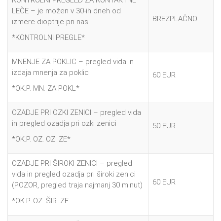
LEČE – je možen v 30-ih dneh od
BREZPLAČNO
izmere dioptrije pri nas
*KONTROLNI PREGLE*
MNENJE ZA POKLIC – pregled vida in
izdaja mnenja za poklic
60 EUR
*OK.P. MN. ZA POKL*
OZADJE PRI OZKI ZENICI – pregled vida
in pregled ozadja pri ozki zenici
50 EUR
*OK.P. OZ. OZ. ZE*
OZADJE PRI ŠIROKI ZENICI – pregled
vida in pregled ozadja pri široki zenici
60 EUR
(POZOR, pregled traja najmanj 30 minut)
*OK.P. OZ. ŠIR. ZE