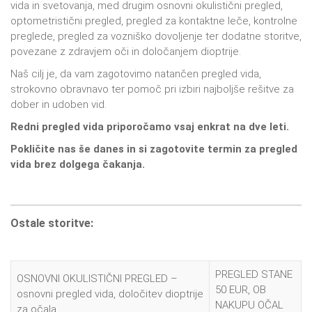
vida in svetovanja, med drugim osnovni okulistični pregled,
optometristični pregled, pregled za kontaktne leče, kontrolne
preglede, pregled za vozniško dovoljenje ter dodatne storitve,
povezane z zdravjem oči in določanjem dioptrije.
Naš cilj je, da vam zagotovimo natančen pregled vida,
strokovno obravnavo ter pomoč pri izbiri najboljše rešitve za
dober in udoben vid.
Redni pregled vida priporočamo vsaj enkrat na dve leti.
Pokličite nas še danes in si zagotovite termin za pregled
vida brez dolgega čakanja.
Ostale storitve:
PREGLED STANE
OSNOVNI OKULISTIČNI PREGLED –
50 EUR, OB
osnovni pregled vida, določitev dioptrije
NAKUPU OČAL
za očala