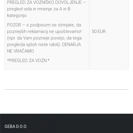
PREGLED ZA VOZNIŠKO DOVOLJENJE –
pregled vida in mnenje za A in B
kategorijo
POZOR – s podpisom se strinjate, da
poznejših reklamacij ne upoštevamo!
50 EUR
(npr. da Vam pozneje povejo, da tega
pregleda sploh niste rabili). DENARJA
NE VRAČAMO
*PREGLED ZA VOZN.*
GEBA D.o.o.