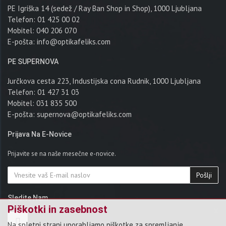
PE Igriška 14 (sedež / Ray Ban Shop in Shop), 1000 Ljubljana
Telefon: 01 425 00 02
Mobitel: 040 206 070
E-pošta:
info@optikafeliks.com
PE SUPERNOVA
Jurčkova cesta 223, Industijska cona Rudnik, 1000 Ljubljana
Telefon: 01 427 31 03
Mobitel: 031 835 500
E-pošta:
supernova@optikafeliks.com
Prijava Na E-Novice
Prijavite se na naše mesečne e-novice.
Pošlji
Sledite Nam
x
Piškotki in zasebnost
Na spletni strani uporabljamo piškotke za spremljanje