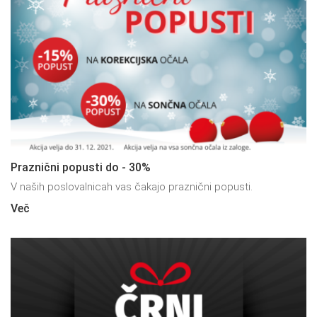
Praznični popusti do - 30%
V naših poslovalnicah vas čakajo praznični popusti.
Več